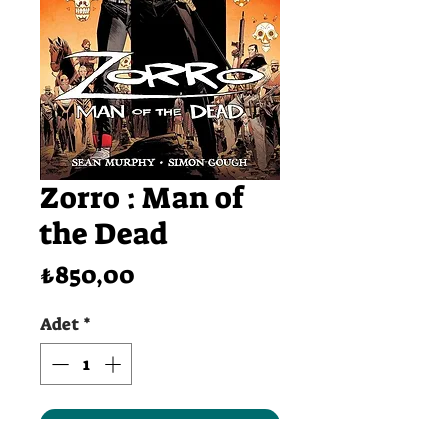
Zorro : Man of
the Dead
Fiyat
₺850,00
Adet
*
SEPETE EKLE