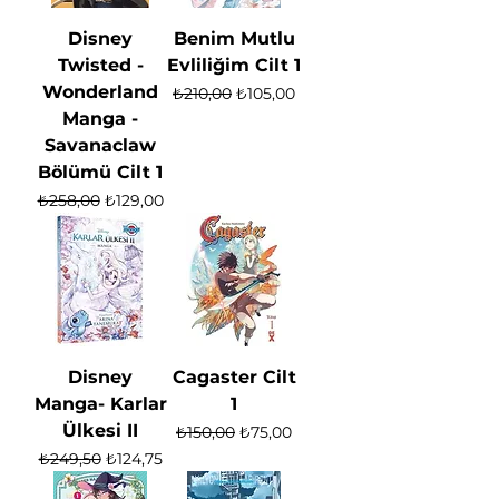
Disney
Benim Mutlu
Twisted -
Evliliğim Cilt 1
Wonderland
Normal Fiyat
İndirimli Fiyat
₺210,00
₺105,00
Manga -
Savanaclaw
Bölümü Cilt 1
Normal Fiyat
İndirimli Fiyat
₺258,00
₺129,00
Disney
Cagaster Cilt
Manga- Karlar
1
Ülkesi II
Normal Fiyat
İndirimli Fiyat
₺150,00
₺75,00
Normal Fiyat
İndirimli Fiyat
₺249,50
₺124,75