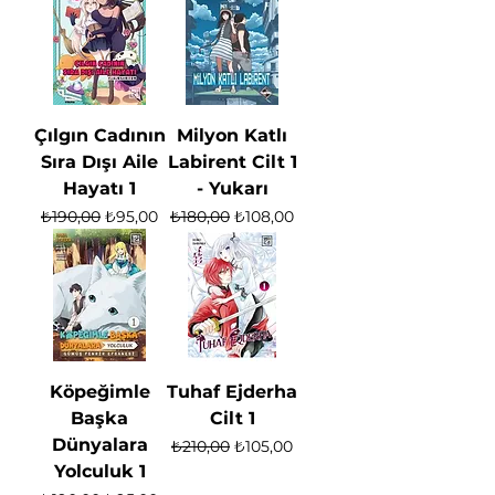
Çılgın Cadının
Milyon Katlı
Sıra Dışı Aile
Labirent Cilt 1
Hayatı 1
- Yukarı
Normal Fiyat
İndirimli Fiyat
Normal Fiyat
İndirimli Fiyat
₺190,00
₺95,00
₺180,00
₺108,00
Köpeğimle
Tuhaf Ejderha
Başka
Cilt 1
Dünyalara
Normal Fiyat
İndirimli Fiyat
₺210,00
₺105,00
Yolculuk 1