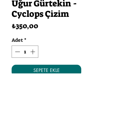
Uğur Gürtekin -
Cyclops Çizim
Fiyat
₺350,00
Adet
*
SEPETE EKLE
Hemen Satın Al
Çizim A4 boyutundadır.
Instagram