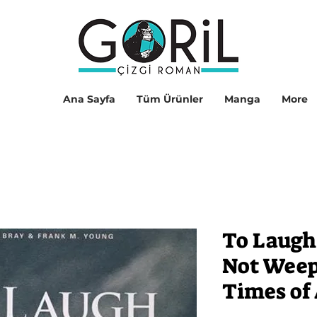
Ana Sayfa
Tüm Ürünler
Manga
More
To Laugh
Not Weep 
Times of