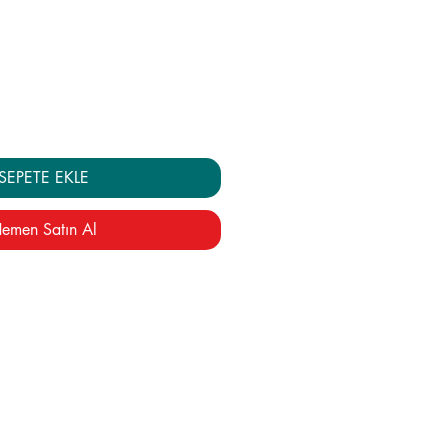
iyat
SEPETE EKLE
emen Satın Al