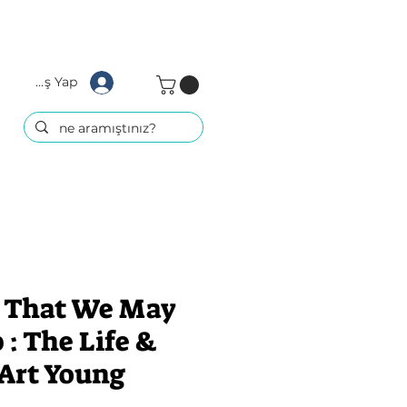
Giriş Yap
 That We May
: The Life &
 Art Young