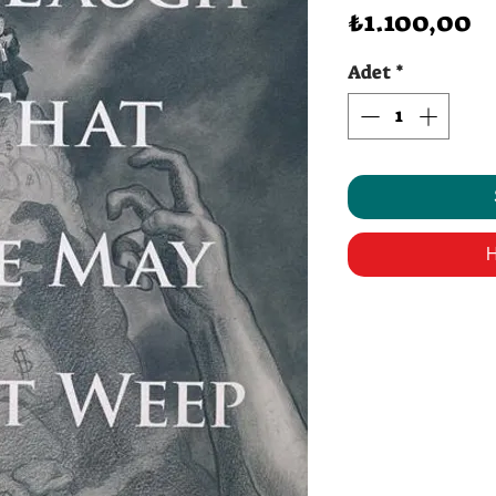
F
₺1.100,00
Adet
*
H