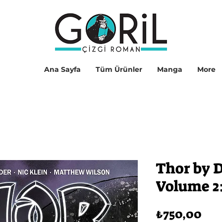
Ana Sayfa
Tüm Ürünler
Manga
More
Thor by 
Volume 2
Fiy
₺750,00