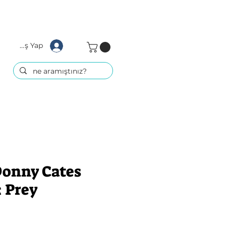
Giriş Yap
Donny Cates
: Prey
at