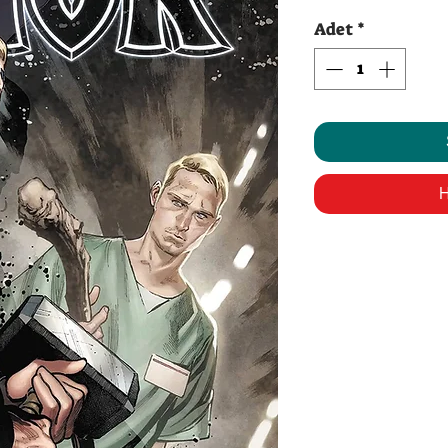
Adet
*
H