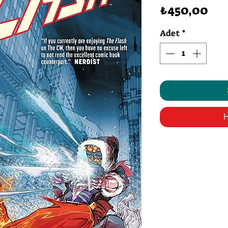
Fiy
₺450,00
Adet
*
H