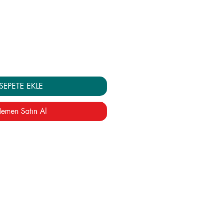
at
SEPETE EKLE
emen Satın Al