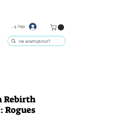
Giriş Yap
h Rebirth
 : Rogues