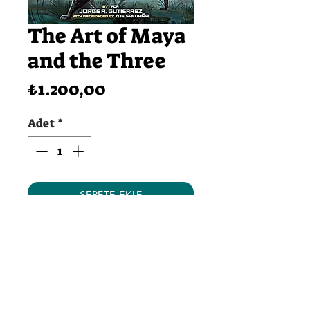
The Art of Maya
and the Three
Fiyat
₺1.200,00
Adet
*
SEPETE EKLE
Hemen Satın Al
Sayfa Sayısı: 208