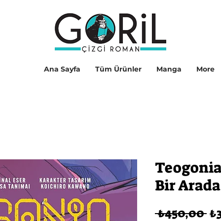
Ana Sayfa
Tüm Ürünler
Manga
More
Teogonia 1
Bir Arada
No
 ₺450,00 
₺