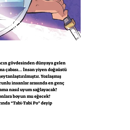
ağacın gövdesinden dünyaya gelen
ışma çabası… İnsan yiyen doğaüstü
eytanlaştırılmıştır. Yozlaşmış
orunlu insanlar arasında en genç
rtama nasıl uyum sağlayacak?
 onlara boyun mu eğecek?
arında “Tabi-Tabi Po” deyip