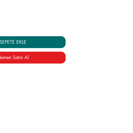
yat
Fiyat
SEPETE EKLE
emen Satın Al