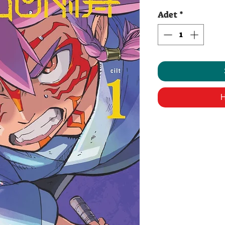
Fi
Adet
*
H