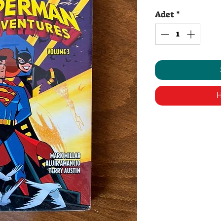
Adet
*
H