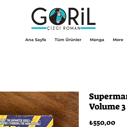
Ana Sayfa
Tüm Ürünler
Manga
More
Superma
Volume 3 
Fiy
₺550,00