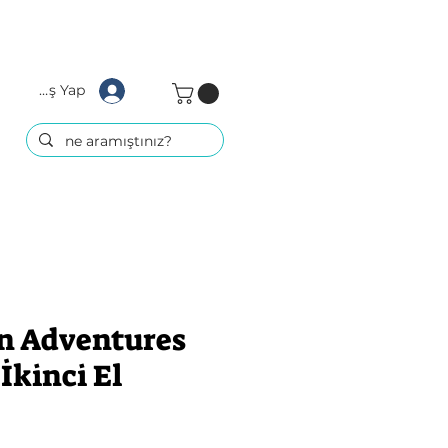
Giriş Yap
n Adventures
İkinci El
at