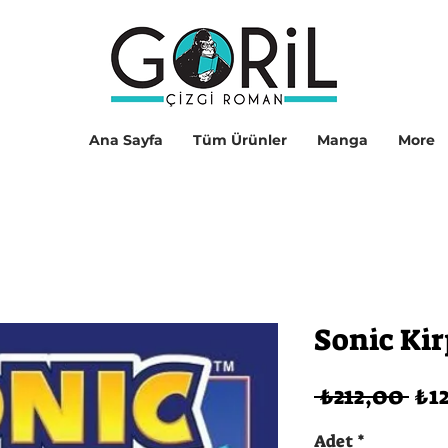
Ana Sayfa
Tüm Ürünler
Manga
More
Sonic Kirp
No
 ₺212,00 
₺12
Fiy
Adet
*