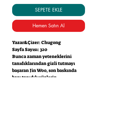
SEPETE EKLE
Hemen Satın Al
Yazar&Çizer: Chugong
Sayfa Sayısı: 320
Bunca zaman yeteneklerini
tanıdıklarından gizli tutmayı
başaran Jin Woo, son baskında
bazı tanıdık yüzlerin
eklenmesiyle ve baskına bir grup
mahkûmun da eşlik etmesiyle bu
konudaki tutumunda bazı
değişimler yapmaya
zorlanır!
Yine de günün sonunu getirebilen
ve güçlendiğini bir hayli
kanıtlayan Jin Woo’yu yeni bir