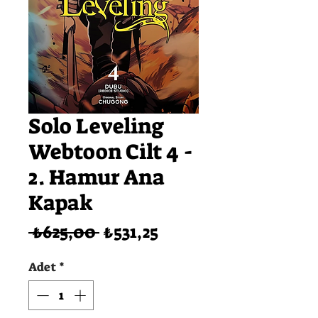
Solo Leveling
Webtoon Cilt 4 -
2. Hamur Ana
Kapak
Normal
İndirimli
 ₺625,00 
₺531,25
Fiyat
Fiyat
Adet
*