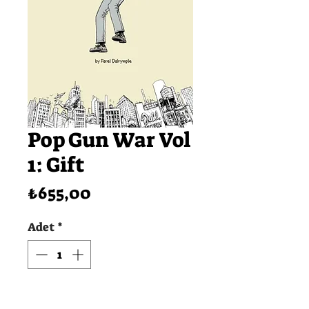
Pop Gun War Vol
1: Gift
Fiyat
₺655,00
Adet
*
SEPETE EKLE