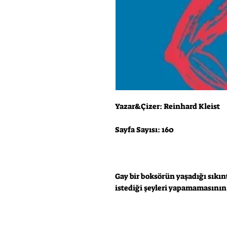
Yazar&Çizer: Reinhard Kleist
Sayfa Sayısı: 160
Gay bir boksörün yaşadığı sıkı
istediği şeyleri yapamamasının