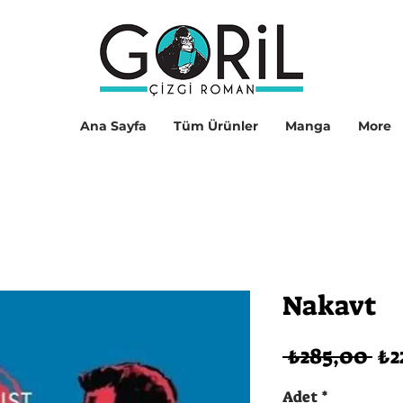
Ana Sayfa
Tüm Ürünler
Manga
More
Nakavt
No
 ₺285,00 
₺2
Fi
Adet
*