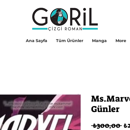
Ana Sayfa
Tüm Ürünler
Manga
More
Ms.Marvel
Günler
No
 ₺300,00 
₺