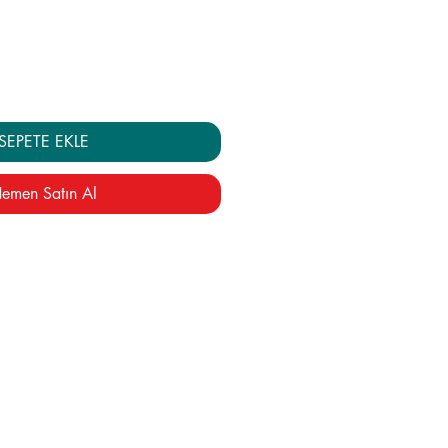
yat
Fiyat
SEPETE EKLE
emen Satın Al