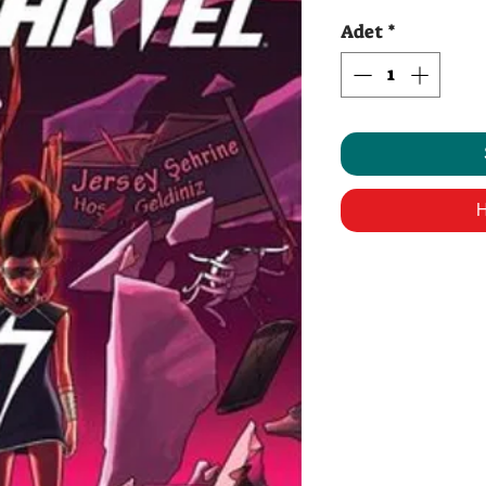
Fi
Adet
*
H