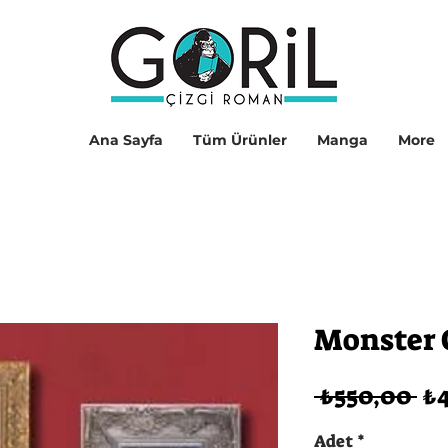
Ana Sayfa
Tüm Ürünler
Manga
More
Monster C
No
 ₺550,00 
₺
Fi
Adet
*