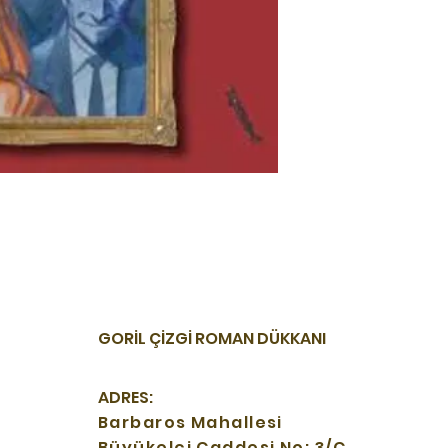
GORİL ÇİZGİ ROMAN DÜKKANI
ADRES:
Barbaros Mahallesi
Büyükelçi Caddesi No: 3/C