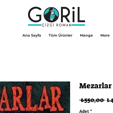
Ana Sayfa
Tüm Ürünler
Manga
More
Mezarlar 
No
 ₺550,00 
₺4
Fi
Adet
*