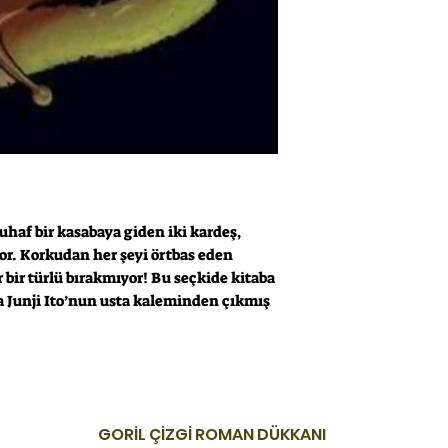
uhaf bir kasabaya giden iki kardeş,
yor. Korkudan her şeyi örtbas eden
r bir türlü bırakmıyor! Bu seçkide kitaba
a Junji Ito’nun usta kaleminden çıkmış
.
GORİL ÇİZGİ ROMAN DÜKKANI