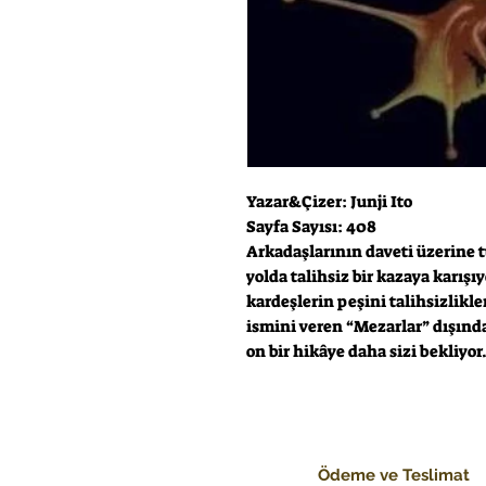
Yazar&Çizer: Junji Ito
Sayfa Sayısı: 408
Arkadaşlarının daveti üzerine t
yolda talihsiz bir kazaya karışı
kardeşlerin peşini talihsizlikle
ismini veren “Mezarlar” dışınd
on bir hikâye daha sizi bekliyor
Ödeme ve Teslimat