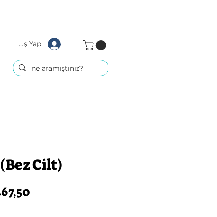
Giriş Yap
(Bez Cilt)
rmal
İndirimli
67,50
yat
Fiyat