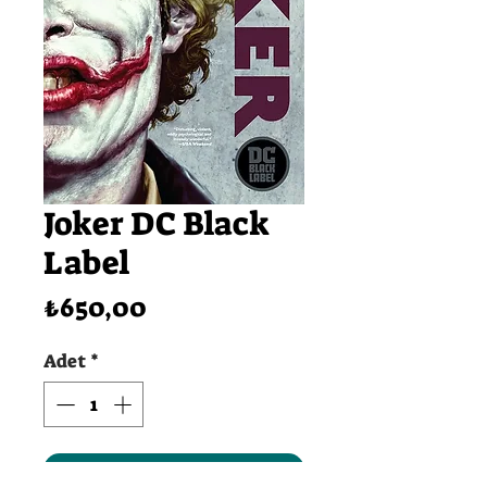
Joker DC Black
Label
Fiyat
₺650,00
Adet
*
SEPETE EKLE