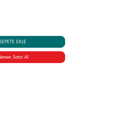
yat
Fiyat
SEPETE EKLE
emen Satın Al