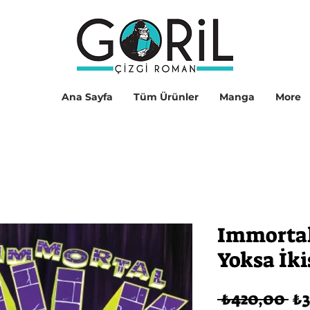
Ana Sayfa
Tüm Ürünler
Manga
More
Immortal 
Yoksa İki
No
 ₺420,00 
₺3