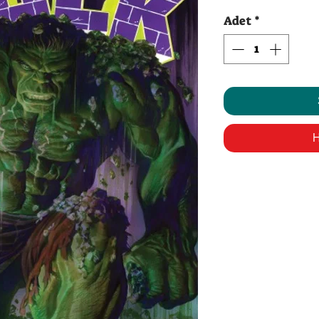
Fi
Adet
*
H