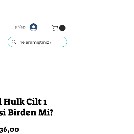
Giriş Yap
Hulk Cilt 1
si Birden Mi?
rmal
İndirimli
36,00