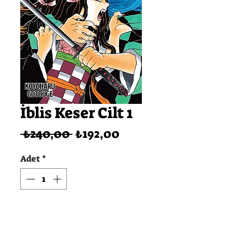
İblis Keser Cilt 1
Normal
İndirimli
 ₺240,00 
₺192,00
Fiyat
Fiyat
Adet
*
SEPETE EKLE