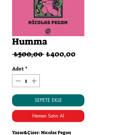
Humma
Normal
İndirimli
 ₺500,00 
₺400,00
Fiyat
Fiyat
Adet
*
SEPETE EKLE
Hemen Satın Al
Yazar&Çizer: Nicolas Pegon