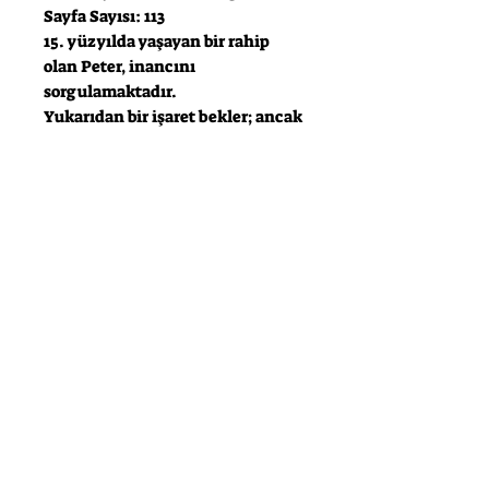
Sayfa Sayısı: 113
15. yüzyılda yaşayan bir rahip
olan Peter, inancını
sorgulamaktadır.
Yukarıdan bir işaret bekler; ancak
bu işaret istediği gibi gelmez.
Onun
yerine, tükettiği çavdar ekmeği
onu saykodelik bir yolculuğa
sürükler.
Halüsinasyonlar gören Peter, 20.
yüzyıldan Antoine ile iletişime
geçer ve
onunla birlikte varoluşu
sorgulamaya başlar.
Instagram
Facebook