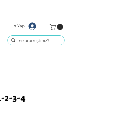
Giriş Yap
1-2-3-4
at