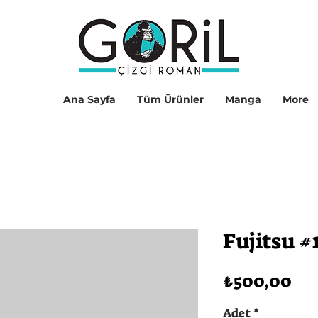
Ana Sayfa
Tüm Ürünler
Manga
More
Fujitsu #
Fiy
₺500,00
Adet
*