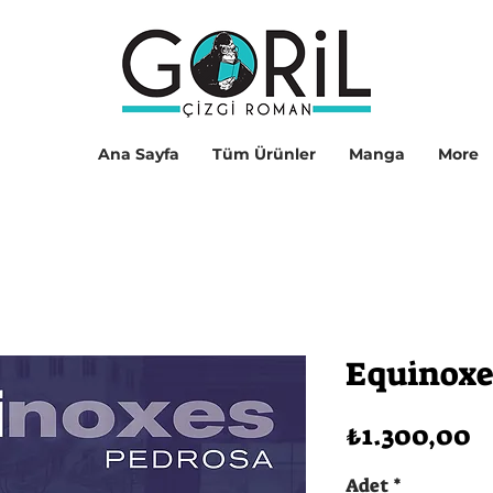
Ana Sayfa
Tüm Ürünler
Manga
More
Equinoxe
F
₺1.300,00
Adet
*