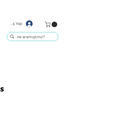
Giriş Yap
s
iyat