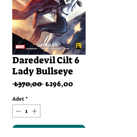
Daredevil Cilt 6
Lady Bullseye
Normal
İndirimli
 ₺370,00 
₺296,00
Fiyat
Fiyat
Adet
*
SEPETE EKLE