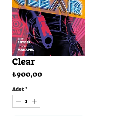
Clear
Fiyat
₺900,00
Adet
*
SEPETE EKLE