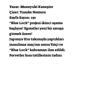
Yazar: Muneyuki Kaneşiro
Çizer: Yusuke Nomura
Sayfa Sayısı: 192
“Blue Lock” projesi ikinci aşama
başlıyor! Egoistler yeni bir savaşa
girmek üzere!
Japonya U20 takımıyla yaptıkları
inanılmaz maçtan sonra Yoiçi ve
“Blue Lock” kahraman ilan edildi.
Forvetler kısa tatillerinin tadını
çıkarırken Jinpaçi Ego onlara yeni
bir sınav hazırlıyor!
Maçın “alevi” ve kendilerini
kanıtlama dürtüsüyle hareket
eden egoistler, yine canlarını
dişlerine takacakları bir savaşa
giriyor!
Karşılarında ise hiç tahmin
edemeyecekleri oyuncular var…