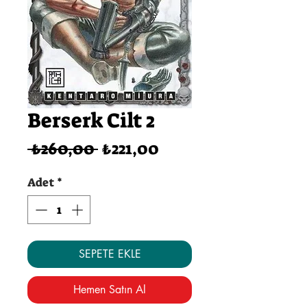
Berserk Cilt 2
Normal
İndirimli
 ₺260,00 
₺221,00
Fiyat
Fiyat
Adet
*
SEPETE EKLE
Hemen Satın Al