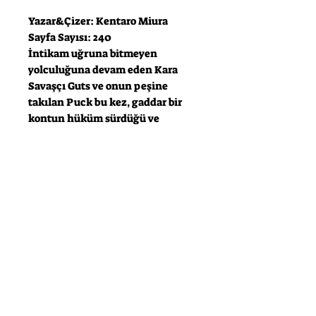
Yazar&Çizer: Kentaro Miura
Sayfa Sayısı: 240
İntikam uğruna bitmeyen
yolculuğuna devam eden Kara
Savaşçı Guts ve onun peşine
takılan Puck bu kez, gaddar bir
kontun hüküm sürdüğü ve
sapkınların teker teker avlandığı
bir şehre gelirler. Kontun
adamlarından kaçarken elinde
Guts’ın hiç yabancı olmadığı
Behelit bulunan gizemli bir
ihtiyarla karşılaşırlar. Şehrin
lanetli geçmişine kapılıp giden
Guts ve Puck, karşılarındaki
şeytani düşmana doğru ilerlerken
Guts’ın boynundaki “damga” da
sızlamaya başlamıştır!