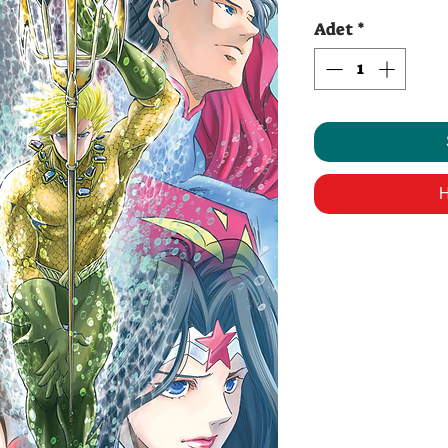
Fi
Adet
*
H