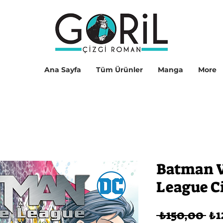
Ana Sayfa
Tüm Ürünler
Manga
More
Batman V
League Ci
No
 ₺150,00 
₺1