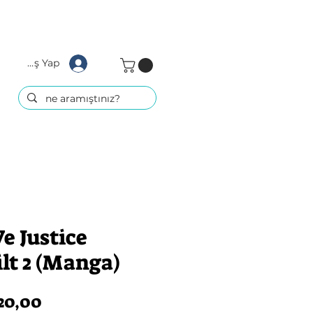
Giriş Yap
e Justice
lt 2 (Manga)
rmal
İndirimli
20,00