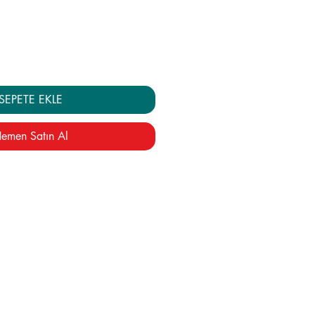
yat
Fiyat
SEPETE EKLE
emen Satın Al