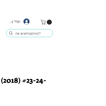
Giriş Yap
(2018) #23-24-
at