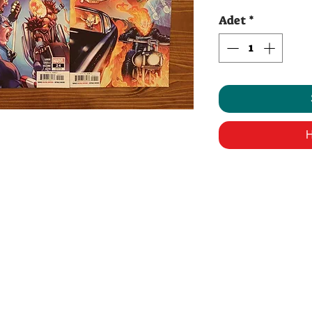
Adet
*
H