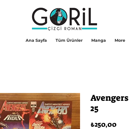
Ana Sayfa
Tüm Ürünler
Manga
More
Avengers 
25
Fiy
₺250,00