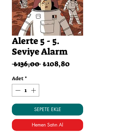
Alerte 5 - 5.
Seviye Alarm
Normal
İndirimli
 ₺136,00 
₺108,80
Fiyat
Fiyat
Adet
*
SEPETE EKLE
Hemen Satın Al