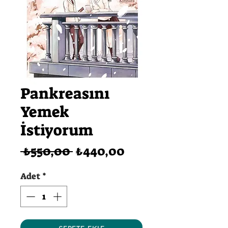
Pankreasını
Yemek
İstiyorum
Normal
İndirimli
 ₺550,00 
₺440,00
Fiyat
Fiyat
Adet
*