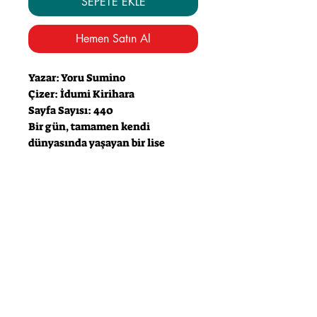
SEPETE EKLE
Hemen Satın Al
Yazar: Yoru Sumino
Çizer: İdumi Kirihara
Sayfa Sayısı: 440
Bir gün, tamamen kendi
dünyasında yaşayan bir lise
öğrencisi, tesadüfen sınıf
arkadaşı Sakura Yamauçi’nin
yazdığı "Hastalıkla Yaşama
Kitabı” isimli günlüğü bulur ve
yakalandığı pankreas hastalığı
yüzünden geriye fazla ömrü
kalmadığını öğrenir. İstediği son
şey onunla arkadaşlık kurmak
olsa da, Sakura’nın hayat dolu
karakteri ve paylaştıkları büyük