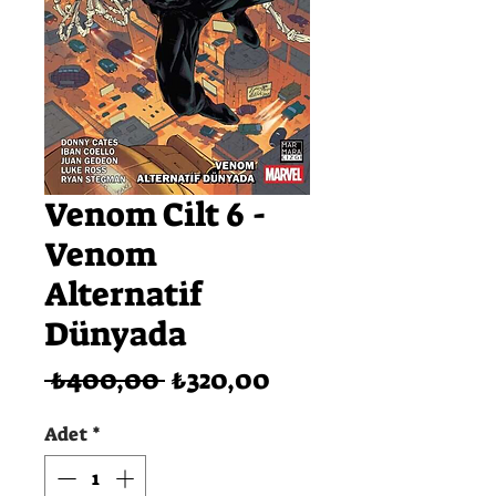
Venom Cilt 6 -
Venom
Alternatif
Dünyada
Normal
İndirimli
 ₺400,00 
₺320,00
Fiyat
Fiyat
Adet
*