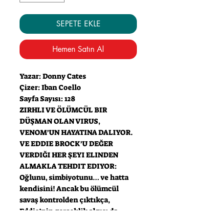
SEPETE EKLE
Hemen Satın Al
Yazar: Donny Cates
Çizer: Iban Coello
Sayfa Sayısı: 128
ZIRHLI VE ÖLÜMCÜL BIR
DÜŞMAN OLAN VIRUS,
VENOM’UN HAYATINA DALIYOR.
VE EDDIE BROCK’U DEĞER
VERDIĞI HER ŞEYI ELINDEN
ALMAKLA TEHDIT EDIYOR:
Oğlunu, simbiyotunu… ve hatta
kendisini! Ancak bu ölümcül
savaş kontrolden çıktıkça,
Eddie’nin gerçeklik algısı da