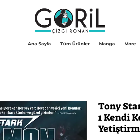
Ana Sayfa
Tüm Ürünler
Manga
More
Tony Star
1 Kendi K
Yetiştirm