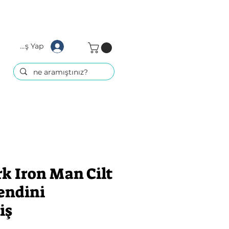
Giriş Yap
k Iron Man Cilt
endini
iş