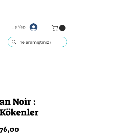
Giriş Yap
an Noir :
 Kökenler
rmal
İndirimli
76,00