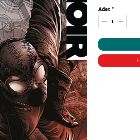
Fi
Adet
*
H