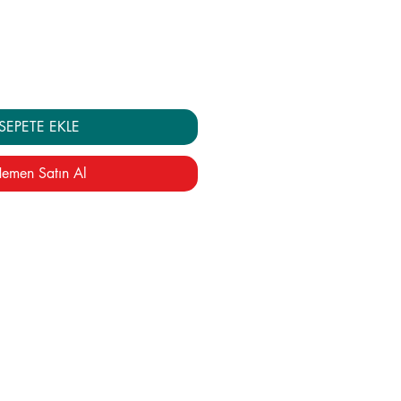
yat
Fiyat
SEPETE EKLE
emen Satın Al