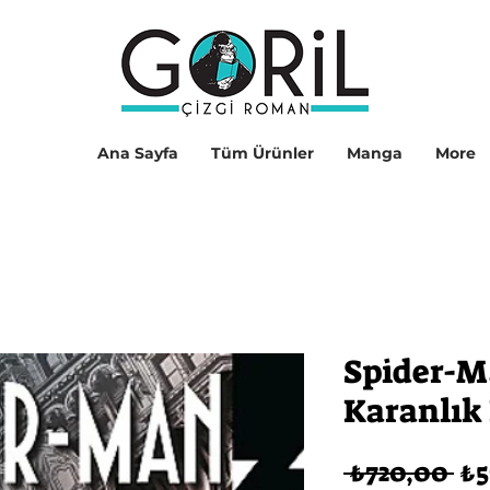
Ana Sayfa
Tüm Ürünler
Manga
More
Spider-M
Karanlık
No
 ₺720,00 
₺5