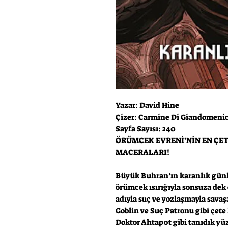
Yazar: David Hine
Çizer: Carmine Di Giandomeni
Sayfa Sayısı: 240
ÖRÜMCEK EVRENİ’NİN EN ÇET
MACERALARI!
Büyük Buhran’ın karanlık günl
örümcek ısırığıyla sonsuza dek
adıyla suç ve yozlaşmayla savaş
Goblin ve Suç Patronu gibi çet
Doktor Ahtapot gibi tanıdık yü