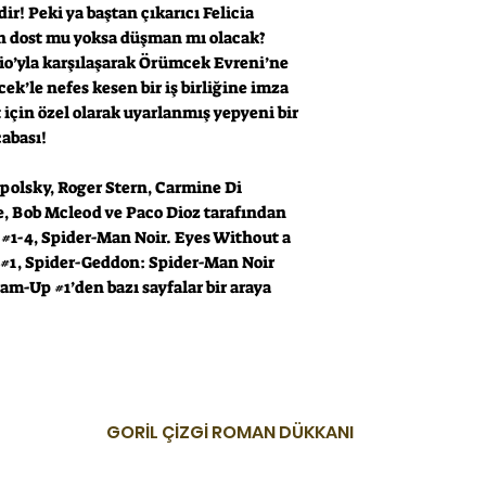
r! Peki ya baştan çıkarıcı Felicia
ın dost mu yoksa düşman mı olacak?
io’yla karşılaşarak Örümcek Evreni’ne
ek’le nefes kesen bir iş birliğine imza
 için özel olarak uyarlanmış yepyeni bir
cabası!
apolsky, Roger Stern, Carmine Di
, Bob Mcleod ve Paco Dioz tarafından
 #1-4, Spider-Man Noir. Eyes Without a
e #1, Spider-Geddon: Spider-Man Noir
am-Up #1’den bazı sayfalar bir araya
GORİL ÇİZGİ ROMAN DÜKKANI