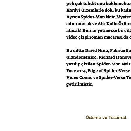
pek çok tehdit onu beklemektedi
Hardy? Gizemlerle dolu bu kad
Ayrıca Spider-Man Noir, Myster
adım atacak ve Altı Kollu Örümc
atacak! Bunlar yetmezse bu cilt
video çizgi roman macerası da 
Bu ciltte David Hine, Fabrice S
Giandomenico, Richard Isanove
yazılıp çizilen Spider-Mon Noir
Face #1-4, Edge of Spider-Vers
Video Comic ve Spider-Verse Te
getirilmiştir.
Ödeme ve Teslimat