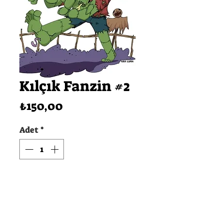
Kılçık Fanzin #2
Fiyat
₺150,00
Adet
*
SEPETE EKLE
Hemen Satın Al