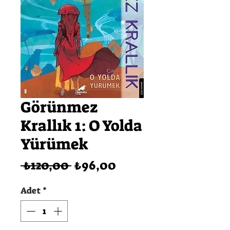
Görünmez
Krallık 1: O Yolda
Yürümek
Normal
İndirimli
 ₺120,00 
₺96,00
Fiyat
Fiyat
Adet
*