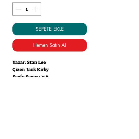
SEPETE EKLE
Hemen Satın Al
Yazar: Stan Lee
Çizer: Jack Kirby
Sayfa Sayısı: 256
MARVEL`IN İLK AİLESI İLE
TANIŞIN!
Deney aşamasındaki bir roket ile
uzaya yolculuk eden ve kozmik
ışınlara maruz kalıp olağanüstü
güçler kazanan dört kişi,
birbirinden ilginç ve bir o kadar da
absürt maceralarla karşımıza