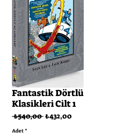
Fantastik Dörtlü
Klasikleri Cilt 1
Normal
İndirimli
 ₺540,00 
₺432,00
Fiyat
Fiyat
Adet
*