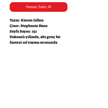
Hemen Satın Al
Yazar: Kieron Gillen
Çizer: Stephanie Hans
Sayfa Sayısı: 152
Doksanlı yıllarda, altı genç bir
fantezi rol yapma oyununda
kaybolur. Sadece beşi geri döner.
Yaklaşık otuz yıl sonra, bu yaralı
yetişkinler, oyunun henüz onlarla
işinin bitmediğini keşfetmek için
geri çekilirler…
Kieron Gillen (The Wicked + The
Divine, Young Avengers, Star
Wars) ve Stephanie Hans (Journey
Into Mystery, Batwoman)
fantezinin gerçeğe dönüştüğü bir
çizgi romanda bir araya geliyor.