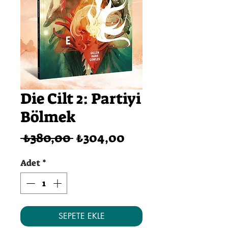
Die Cilt 2: Partiyi
Bölmek
Normal
İndirimli
 ₺380,00 
₺304,00
Fiyat
Fiyat
Adet
*
SEPETE EKLE